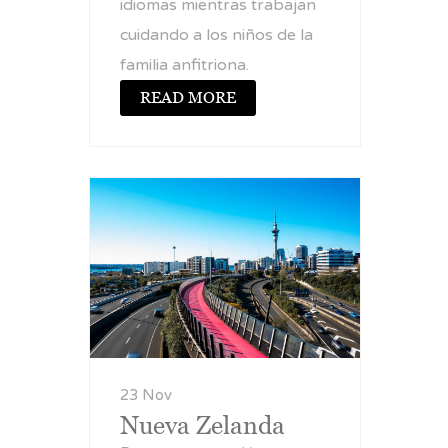
idiomas mientras trabajan
cuidando a los niños de la
familia anfitriona.
READ MORE
23 Nov
Nueva Zelanda